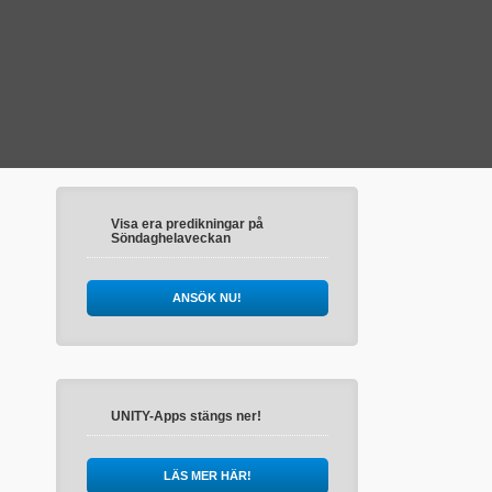
Visa era predikningar på
Söndaghelaveckan
ANSÖK NU!
UNITY-Apps stängs ner!
LÄS MER HÄR!