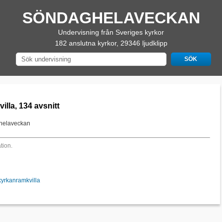
SÖNDAGHELAVECKAN
Undervisning från Sveriges kyrkor
182 anslutna kyrkor, 29346 ljudklipp
lla, 134 avsnitt
ghelaveckan
tion.
kyrkanramkvilla