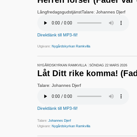
Herren förser (Fader vår 
LångfredagsgudstjänstTalare: Johannes Djerf
Direktlänk till MP3-fil!
Utgivare:
Nygårdskyrkan Ramkvilla
NYGÅRDSKYRKAN RAMKVILLA
SÖNDAG 22 MARS 2026
Låt Ditt rike komma! (Fad
Talare: Johannes Djerf
Direktlänk till MP3-fil!
Talare:
Johannes Djerf
Utgivare:
Nygårdskyrkan Ramkvilla