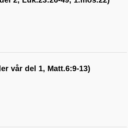
del 2, Luk.23:26-49, 1.mos.22)
er vår del 1, Matt.6:9-13)