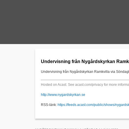
Undervisning från Nygårdskyrkan Ramkvi
Undervisning från Nygårdskyrkan Ramkvilla via Sönda
Hosted on Acast. See
acast.com/privacy
for more informa
http://www.nygardskyrkan.se
RSS-länk:
https://feeds.acast.com/public/shows/nygards