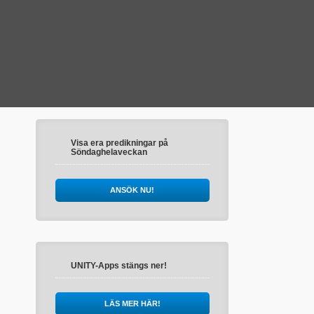
Visa era predikningar på
Söndaghelaveckan
ANSÖK NU!
UNITY-Apps stängs ner!
LÄS MER HÄR!