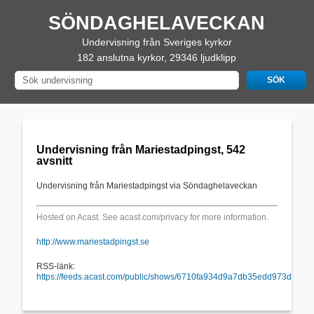
SÖNDAGHELAVECKAN
Undervisning från Sveriges kyrkor
182 anslutna kyrkor, 29346 ljudklipp
Undervisning från Mariestadpingst, 542
avsnitt
Undervisning från Mariestadpingst via Söndaghelaveckan
Hosted on Acast. See
acast.com/privacy
for more information.
http://www.mariestadpingst.se
RSS-länk:
https://feeds.acast.com/public/shows/6710fa934d9a7db35edd973d