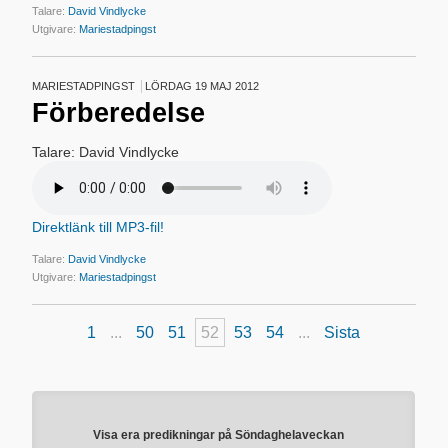
Talare:
David Vindlycke
Utgivare:
Mariestadpingst
MARIESTADPINGST
LÖRDAG 19 MAJ 2012
Förberedelse
Talare: David Vindlycke
Direktlänk till MP3-fil!
Talare:
David Vindlycke
Utgivare:
Mariestadpingst
1
...
50
51
52
53
54
...
Sista
Visa era predikningar på Söndaghelaveckan