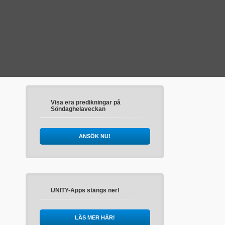
Visa era predikningar på
Söndaghelaveckan
ANSÖK NU!
UNITY-Apps stängs ner!
LÄS MER HÄR!