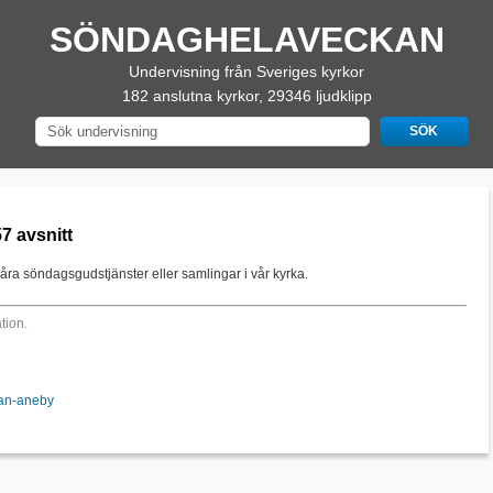
SÖNDAGHELAVECKAN
Undervisning från Sveriges kyrkor
182 anslutna kyrkor, 29346 ljudklipp
7 avsnitt
åra söndagsgudstjänster eller samlingar i vår kyrka.
tion.
kan-aneby