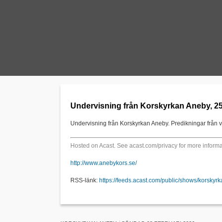
Undervisning från Korskyrkan Aneby, 25
Undervisning från Korskyrkan Aneby. Predikningar från v
Hosted on Acast. See
acast.com/privacy
for more informa
http://www.anebykors.se/
RSS-länk:
https://feeds.acast.com/public/shows/korskyr