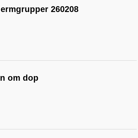
Hermgrupper 260208
an om dop