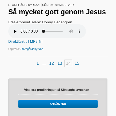
STOREGÅRDSKYRKAN
SÖNDAG 09 MARS 2014
Så mycket gott genom Jesus
EfesierbrevetTalare: Conny Hedengren
Direktlänk till MP3-fil!
Utgivare:
Storegårdskyrkan
1
...
12
13
14
15
Visa era predikningar på Söndaghelaveckan
ANSÖK NU!