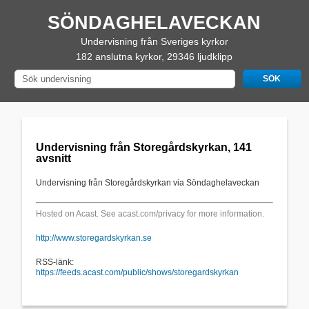
SÖNDAGHELAVECKAN
Undervisning från Sveriges kyrkor
182 anslutna kyrkor, 29346 ljudklipp
Undervisning från Storegårdskyrkan, 141
avsnitt
Undervisning från Storegårdskyrkan via Söndaghelaveckan
Hosted on Acast. See
acast.com/privacy
for more information.
http://www.storegardskyrkan.se
RSS-länk:
https://feeds.acast.com/public/shows/storegardskyrkan