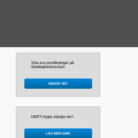
Visa era predikningar på
Söndaghelaveckan
ANSÖK NU!
UNITY-Apps stängs ner!
LÄS MER HÄR!