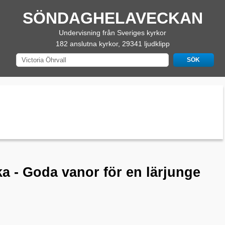
SÖNDAGHELAVECKAN
Undervisning från Sveriges kyrkor
182 anslutna kyrkor, 29341 ljudklipp
a - Goda vanor för en lärjunge