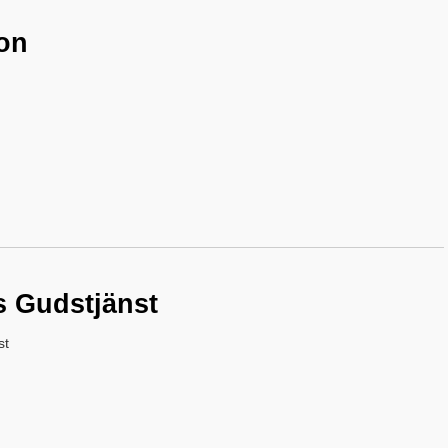
on
s Gudstjänst
st