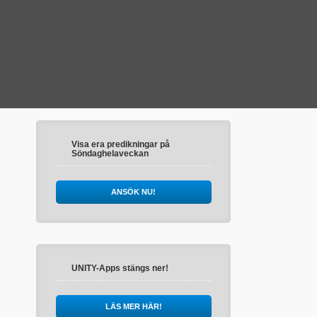
Visa era predikningar på
Söndaghelaveckan
ANSÖK NU!
UNITY-Apps stängs ner!
LÄS MER HÄR!