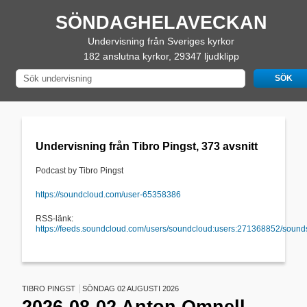
SÖNDAGHELAVECKAN
Undervisning från Sveriges kyrkor
182 anslutna kyrkor, 29347 ljudklipp
Undervisning från Tibro Pingst, 373 avsnitt
Podcast by Tibro Pingst
https://soundcloud.com/user-65358386
RSS-länk:
https://feeds.soundcloud.com/users/soundcloud:users:271368852/sound
TIBRO PINGST
SÖNDAG 02 AUGUSTI 2026